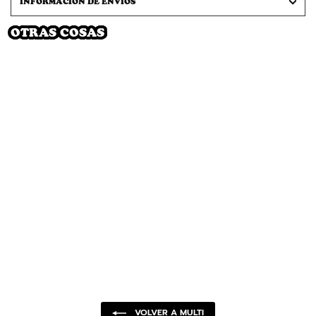
INFORMACION DE ENVIOS
OTRAS COSAS
SOLD OUT
FISH BOWL PIN PACK
(MULTI)
$470 MXN
Notify Me
VOLVER A MULTI