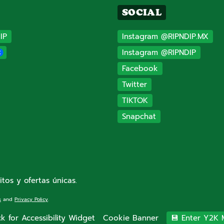
SOCIAL
IP
Instagram @RIPNDIP.MX
Instagram @RIPNDIP
Facebook
Twitter
TIKTOK
Snapchat
itos y ofertas únicas.
s
and
Privacy Policy
.
ck for Accessibility Widget
Cookie Banner
💾 Enter Y2K