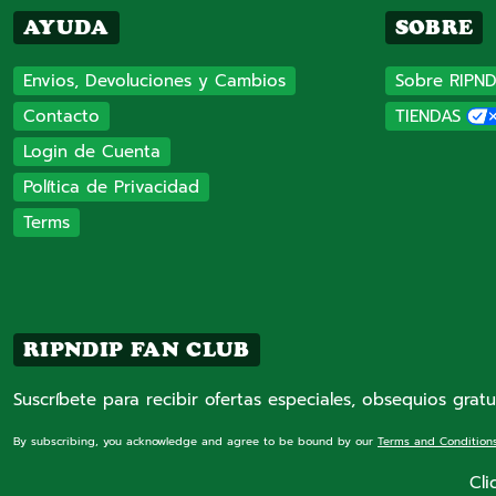
AYUDA
SOBRE
Envios, Devoluciones y Cambios
Sobre RIPND
Contacto
TIENDAS
Login de Cuenta
Política de Privacidad
Terms
RIPNDIP FAN CLUB
Suscríbete para recibir ofertas especiales, obsequios gratu
By subscribing, you acknowledge and agree to be bound by our
Terms and Condition
Cli