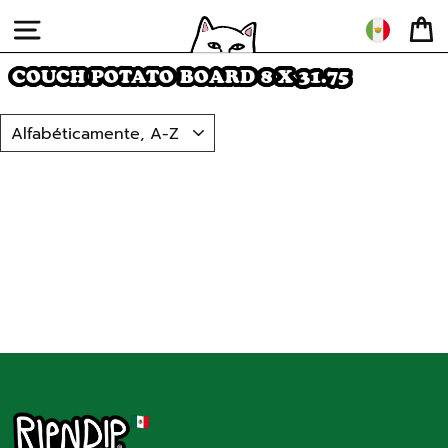
Ir
directamente
NAVEGACIÓN
CA
al
contenido
COUCH POTATO BOARD 8 X 31.75
ORDENAR