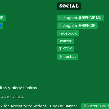
SOCIAL
IP
Instagram @RIPNDIP.MX
Instagram @RIPNDIP
Facebook
Twitter
TIKTOK
Snapchat
itos y ofertas únicas.
s
and
Privacy Policy
.
ck for Accessibility Widget
Cookie Banner
💾 Enter Y2K