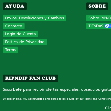
AYUDA
SOBRE
Envios, Devoluciones y Cambios
Sobre RIPND
Contacto
TIENDAS
Login de Cuenta
Política de Privacidad
Terms
RIPNDIP FAN CLUB
Suscríbete para recibir ofertas especiales, obsequios gratu
By subscribing, you acknowledge and agree to be bound by our
Terms and Condition
Cli